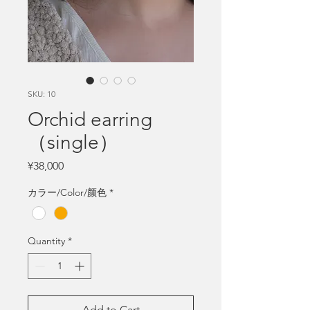
SKU: 10
Orchid earring
（single）
Price
¥38,000
カラー/Color/颜色
*
Quantity
*
Add to Cart