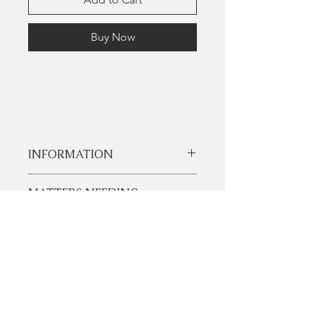
Buy Now
INFORMATION
MATTERS NEEDING
胡蝶蘭ピアス／片耳
ATTENTION
サイズ:32mm
素材:シルバー950 /18kGP/akoyaパール
ハンドメイドのため、すべてのアイテ
工芸:鍛造
ムはオーダーメイドで、注文後6～8週
カラー:シルバー/ゴールド
間以内に発送されます、ご理解頂くと
--
幸いです。
Orchid/single earring
--
Size:32mm
Due to the handmade nature of the
Material:silver950/18kGP/akoya pearl