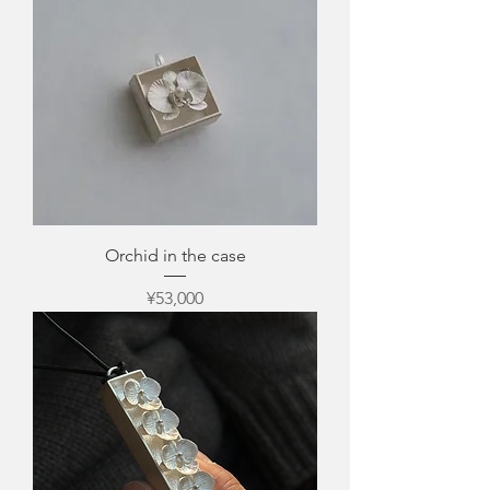
Orchid in the case
Price
¥53,000