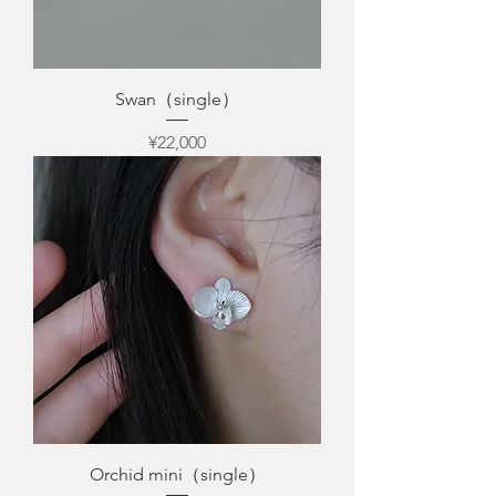
Swan（single）
Price
¥22,000
Orchid mini（single）