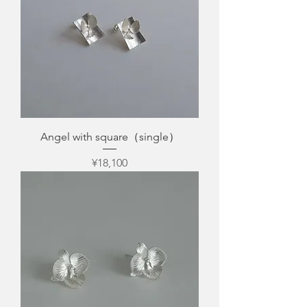
Angel with square（single）
Price
¥18,100