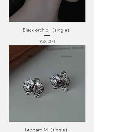
Black orchid （single）
Price
¥38,000
Leopard M（single）