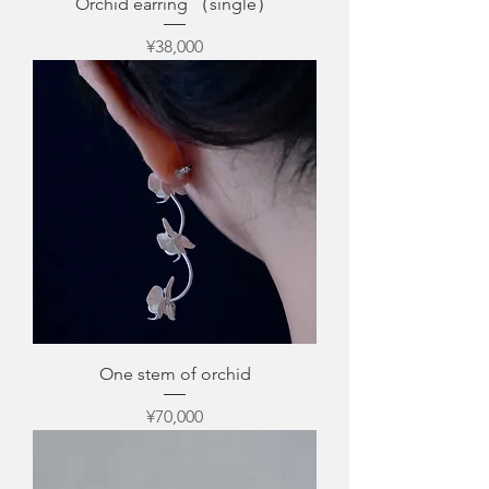
Orchid earring （single）
Price
¥38,000
One stem of orchid
Price
¥70,000