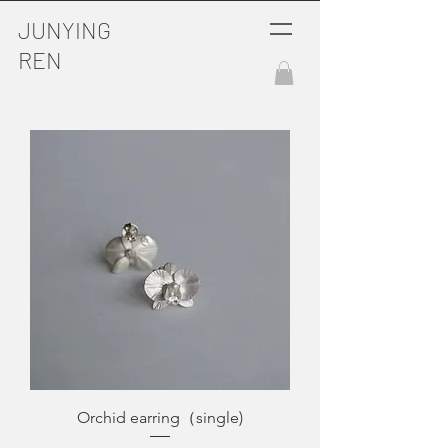
JUNYING
REN
Orchid earring（single)