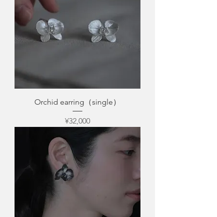
Orchid earring（single）
Price
¥32,000