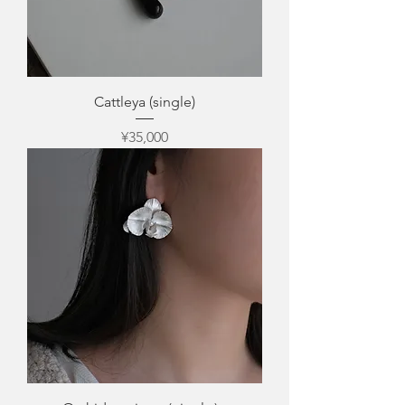
Cattleya (single)
Price
¥35,000