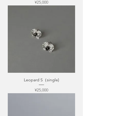
Price
¥25,000
Leopard S（single)
Price
¥25,000