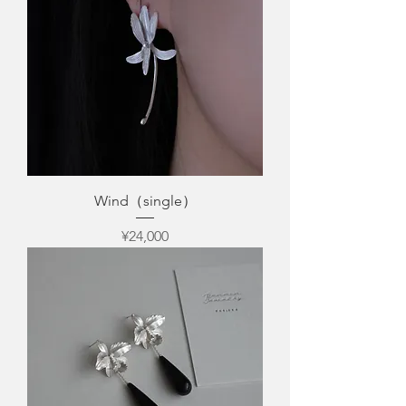
Wind（single）
Price
¥24,000